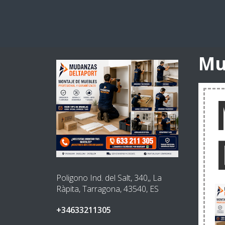
Mu
Poligono Ind. del Salt, 340,, La
Ràpita, Tarragona, 43540, ES
+34633211305