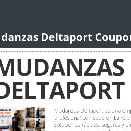
danzas Deltaport Coupo
MUDANZAS
DELTAPORT
Mudanzas Deltaport es una emp
profesional con sede en La Ràpit
soluciones rápidas, seguras y ef