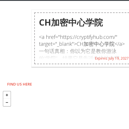
CH加密中心学院
<a href="https://cryptifyhub.com/"
target="_blank">CH加密中心学院</a>
一句话真相：你以为它是教你游泳
的“学院”，结果它是告诉你泳池在哪
Expires: July 19, 2027
的“地图”。Cryptify Hub，币圈工具网址
大全。找泳池可以，想学游泳请自己下
水扑腾。一个安静的指路牌，别赋予它
FIND US HERE
教练的职责。