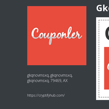
Gk
gkqnovmsxq, gkqnovmsxq,
gkqnovmsxq, 79469, AX
https://cryptifyhub.com/